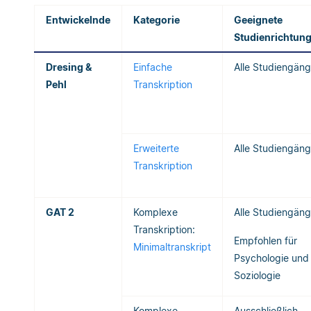
Entwickelnde
Kategorie
Geeignete
Studienrichtun
Dresing &
Einfache
Alle Studiengän
Pehl
Transkription
Erweiterte
Alle Studiengän
Transkription
GAT 2
Komplexe
Alle Studiengän
Transkription:
Empfohlen für
Minimaltranskript
Psychologie und
Soziologie
Komplexe
Ausschließlich