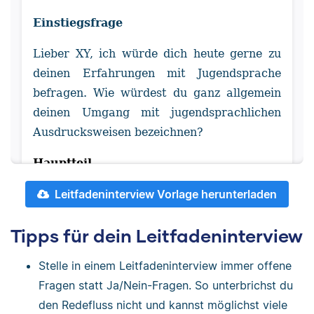
Einstiegsfrage
Lieber XY, ich würde dich heute gerne zu
deinen Erfahrungen mit Jugendsprache
befragen. Wie würdest du ganz allgemein
deinen Umgang mit jugendsprachlichen
Ausdrucksweisen bezeichnen?
Hauptteil
Leitfadeninterview Vorlage herunterladen
Wie viele jugendsprachliche
Ausdrucksweisen verwendest du?
Tipps für dein Leitfadeninterview
Welche Jugendwörter des Jahres 2019
kennst du?
Stelle in einem Leitfadeninterview immer offene
Welches ist das Jugendwort des Jahres
Fragen statt Ja/Nein-Fragen. So unterbrichst du
2019?
den Redefluss nicht und kannst möglichst viele
Was denkst du, wie viel Jugendsprache