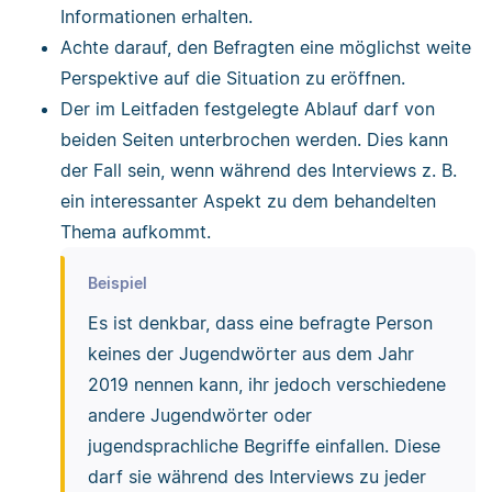
Informationen erhalten.
verwenden deine Freunde und
Achte darauf, den Befragten eine möglichst weite
Bekannte?
Perspektive auf die Situation zu eröffnen.
Würdest du Jugendsprache auch in der
Der im Leitfaden festgelegte Ablauf darf von
Schule/im Job verwenden und
beiden Seiten unterbrochen werden. Dies kann
warum/warum nicht?
der Fall sein, wenn während des Interviews z. B.
Schlüsselfragen herausfiltern
ein interessanter Aspekt zu dem behandelten
Thema aufkommt.
Wie viele jugendsprachlichen
Ausdrücke verwendest du?
Beispiel
Was denkst du, wie viel Jugendsprache
Es ist denkbar, dass eine befragte Person
verwenden deine Freunde und
keines der Jugendwörter aus dem Jahr
Bekannte?
2019 nennen kann, ihr jedoch verschiedene
andere Jugendwörter oder
Erzählimpuls und
jugendsprachliche Begriffe einfallen. Diese
Aufrechterhaltungsfragen
darf sie während des Interviews zu jeder