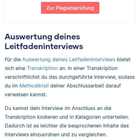
Dieser Aspekt ist sehr interessant,
Zur Plagiatsprüfung
führt jedoch von meiner eigentlichen
Fragestellung weg. Darf ich dich noch
einmal fragen, wie du XY meinst?
Auswertung deines
Zusammenfassung und Rückblick
Leitfadeninterviews
Wir nähern uns langsam dem Ende
Für die
Auswertung deines Leitfadeninterviews
bietet
unseres Gesprächs. Eine
sich eine
Transkription
an. In einer Transkription
abschließende Frage habe ich noch für
verschriftlichst du das durchgeführte Interview, sodass
dich vorbereitet. Was meinst du, wie
du im
Methodikteil
deiner Abschlussarbeit darauf
wird sich die Jugendsprache in den
verweisen kannst.
kommenden Jahren entwickeln?
Du kannst dein Interview im Anschluss an die
Ich nehme aus dem Interview vor
Transkription kodieren und in Kategorien unterteilen.
allem eines mit: …
Dadurch ist es leichter die besprochenen Inhalte des
Ich danke dir für die Zeit, die du dir
Interviews einzuordnen und zu vergleichen.
für das Interview genommen hast.