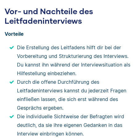
Ausblick
Vor- und Nachteile des
Im Zuge meiner Bachelorarbeit werde ich
Leitfadeninterviews
das durchgeführte Interview transkribieren
Vorteile
und im Anschluss mit XY
auswerten
.
Die Erstellung des Leitfadens hilft dir bei der
Vorbereitung und Strukturierung des Interviews.
Du kannst ihn während der Interviewsituation als
Hilfestellung einbeziehen.
Durch die offene Durchführung des
Leitfadeninterviews kannst du jederzeit Fragen
einfließen lassen, die sich erst während des
Gesprächs ergeben.
Die individuelle Sichtweise der Befragten wird
deutlich, da sie ihre eigenen Gedanken in das
Interview einbringen können.