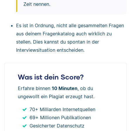
Magst du mir die letzte von dir
Zeit nennen.
geschilderte Situation etwas genauer
erklären?
Es ist in Ordnung, nicht alle gesammelten Fragen
Kannst du mir ein Beispiel dafür
aus deinem Fragenkatalog auch wirklich zu
geben, wie du Jugendsprache im Alltag
stellen. Dies kannst du spontan in der
verwendest?
Interviewsituation entscheiden.
Wie ging es nach der Situation, die du
gerade beschrieben hast, weiter?
(Kritische) Nachfrage und
Was ist dein Score?
Rücklenkung auf das Thema des
Interviews
Erfahre binnen
10 Minuten
, ob du
ungewollt ein Plagiat erzeugt hast.
Gerade sagtest Du XY. Jetzt habe ich
dich anders verstanden. Magst du mir
70+ Milliarden Internetquellen
noch einmal erklären, wie du diesen
69+ Millionen Publikationen
Punkt siehst?
Gesicherter Datenschutz