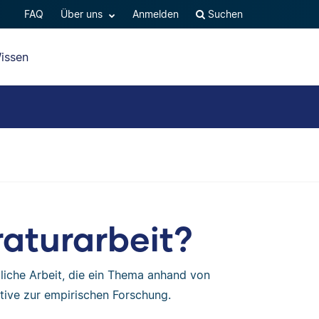
FAQ
Über uns
Anmelden
Suchen
issen
raturarbeit?
liche Arbeit, die ein Thema anhand von
ative zur empirischen Forschung.