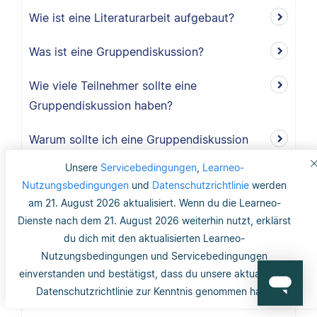
Wie ist eine Literaturarbeit aufgebaut?
Was ist eine Gruppendiskussion?
Wie viele Teilnehmer sollte eine
Gruppendiskussion haben?
Warum sollte ich eine Gruppendiskussion
durchführen?
Unsere
Servicebedingungen
,
Learneo-
Nutzungsbedingungen
und
Datenschutzrichtlinie
werden
Wie lang ist der Methodikteil?
am 21. August 2026 aktualisiert. Wenn du die Learneo-
Dienste nach dem 21. August 2026 weiterhin nutzt, erklärst
Was bedeutet deduktiv und induktiv?
du dich mit den aktualisierten Learneo-
Nutzungsbedingungen und Servicebedingungen
Was bedeutet induktiv?
einverstanden und bestätigst, dass du unsere aktualisierte
Datenschutzrichtlinie zur Kenntnis genommen hast.
Was bedeutet deduktiv?