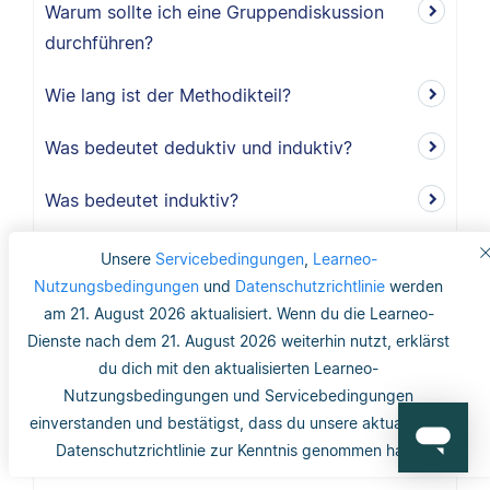
Warum sollte ich eine Gruppendiskussion
durchführen?
Wie lang ist der Methodikteil?
Was bedeutet deduktiv und induktiv?
Was bedeutet induktiv?
Was bedeutet deduktiv?
Unsere
Servicebedingungen
,
Learneo-
Nutzungsbedingungen
und
Datenschutzrichtlinie
werden
Was ist Validität?
am 21. August 2026 aktualisiert. Wenn du die Learneo-
Dienste nach dem 21. August 2026 weiterhin nutzt, erklärst
Was ist interne Validität?
du dich mit den aktualisierten Learneo-
Nutzungsbedingungen und Servicebedingungen
Was versteht man unter Validität?
einverstanden und bestätigst, dass du unsere aktualisierte
Datenschutzrichtlinie zur Kenntnis genommen hast.
Was ist die Reliabilität?