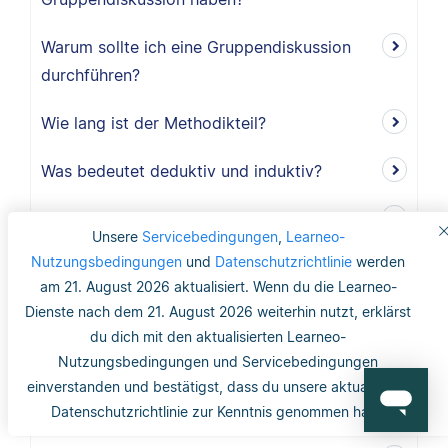
Warum sollte ich eine Gruppendiskussion
durchführen?
Wie lang ist der Methodikteil?
Was bedeutet deduktiv und induktiv?
Was bedeutet induktiv?
Unsere
Servicebedingungen
,
Learneo-
Nutzungsbedingungen
und
Datenschutzrichtlinie
werden
Was bedeutet deduktiv?
am 21. August 2026 aktualisiert. Wenn du die Learneo-
Dienste nach dem 21. August 2026 weiterhin nutzt, erklärst
Was ist Validität?
du dich mit den aktualisierten Learneo-
Was ist interne Validität?
Nutzungsbedingungen und Servicebedingungen
einverstanden und bestätigst, dass du unsere aktualisierte
Was versteht man unter Validität?
Datenschutzrichtlinie zur Kenntnis genommen hast.