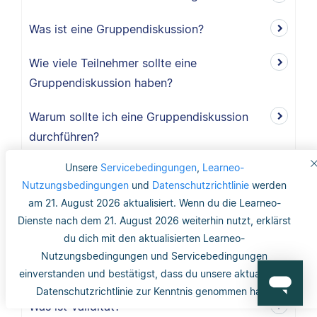
Was ist eine Gruppendiskussion?
Wie viele Teilnehmer sollte eine
Gruppendiskussion haben?
Warum sollte ich eine Gruppendiskussion
durchführen?
Unsere
Servicebedingungen
,
Learneo-
Wie lang ist der Methodikteil?
Nutzungsbedingungen
und
Datenschutzrichtlinie
werden
am 21. August 2026 aktualisiert. Wenn du die Learneo-
Was bedeutet deduktiv und induktiv?
Dienste nach dem 21. August 2026 weiterhin nutzt, erklärst
Was bedeutet induktiv?
du dich mit den aktualisierten Learneo-
Nutzungsbedingungen und Servicebedingungen
Was bedeutet deduktiv?
einverstanden und bestätigst, dass du unsere aktualisierte
Datenschutzrichtlinie zur Kenntnis genommen hast.
Was ist Validität?