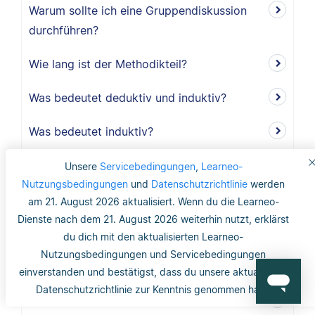
Warum sollte ich eine Gruppendiskussion
durchführen?
Wie lang ist der Methodikteil?
Was bedeutet deduktiv und induktiv?
Was bedeutet induktiv?
Was bedeutet deduktiv?
Unsere
Servicebedingungen
,
Learneo-
Nutzungsbedingungen
und
Datenschutzrichtlinie
werden
Was ist Validität?
am 21. August 2026 aktualisiert. Wenn du die Learneo-
Dienste nach dem 21. August 2026 weiterhin nutzt, erklärst
Was ist interne Validität?
du dich mit den aktualisierten Learneo-
Nutzungsbedingungen und Servicebedingungen
Was versteht man unter Validität?
einverstanden und bestätigst, dass du unsere aktualisierte
Datenschutzrichtlinie zur Kenntnis genommen hast.
Was ist die Reliabilität?