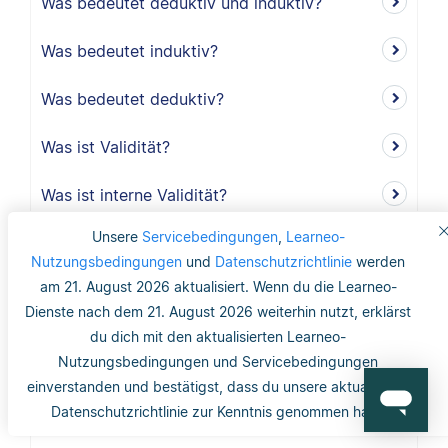
Was bedeutet deduktiv und induktiv?
Was bedeutet induktiv?
Was bedeutet deduktiv?
Was ist Validität?
Was ist interne Validität?
Unsere
Servicebedingungen
,
Learneo-
Was versteht man unter Validität?
Nutzungsbedingungen
und
Datenschutzrichtlinie
werden
am 21. August 2026 aktualisiert. Wenn du die Learneo-
Was ist die Reliabilität?
Dienste nach dem 21. August 2026 weiterhin nutzt, erklärst
du dich mit den aktualisierten Learneo-
Was ist mit dem Gütekriterium der
Nutzungsbedingungen und Servicebedingungen
Objektivität gemeint?
einverstanden und bestätigst, dass du unsere aktualisierte
Datenschutzrichtlinie zur Kenntnis genommen hast.
Was ist ein Forschungsdesign?