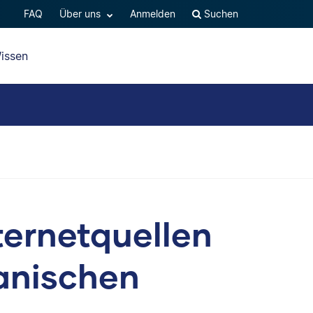
FAQ
Über uns
Anmelden
Suchen
issen
nternetquellen
anischen