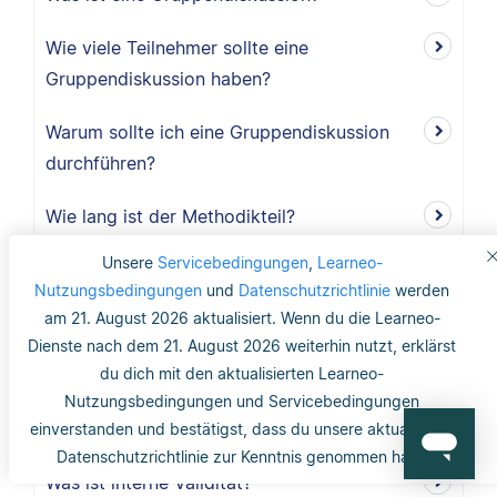
Wie viele Teilnehmer sollte eine
Gruppendiskussion haben?
Warum sollte ich eine Gruppendiskussion
durchführen?
Wie lang ist der Methodikteil?
Unsere
Servicebedingungen
,
Learneo-
Was bedeutet deduktiv und induktiv?
Nutzungsbedingungen
und
Datenschutzrichtlinie
werden
am 21. August 2026 aktualisiert. Wenn du die Learneo-
Was bedeutet induktiv?
Dienste nach dem 21. August 2026 weiterhin nutzt, erklärst
du dich mit den aktualisierten Learneo-
Was bedeutet deduktiv?
Nutzungsbedingungen und Servicebedingungen
Was ist Validität?
einverstanden und bestätigst, dass du unsere aktualisierte
Datenschutzrichtlinie zur Kenntnis genommen hast.
Was ist interne Validität?