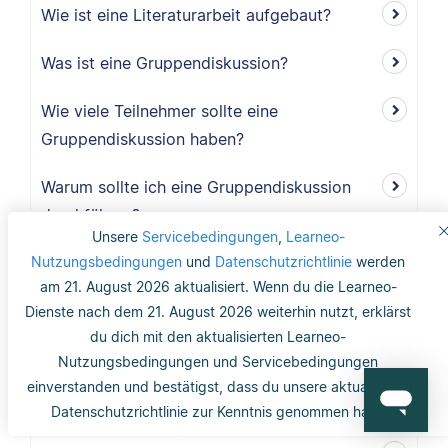
Wie ist eine Literaturarbeit aufgebaut?
Was ist eine Gruppendiskussion?
Wie viele Teilnehmer sollte eine
Gruppendiskussion haben?
Warum sollte ich eine Gruppendiskussion
durchführen?
Unsere
Servicebedingungen
,
Learneo-
Nutzungsbedingungen
Wie lang ist der Methodikteil?
und
Datenschutzrichtlinie
werden
am 21. August 2026 aktualisiert. Wenn du die Learneo-
Was bedeutet deduktiv und induktiv?
Dienste nach dem 21. August 2026 weiterhin nutzt, erklärst
du dich mit den aktualisierten Learneo-
Was bedeutet induktiv?
Nutzungsbedingungen und Servicebedingungen
einverstanden und bestätigst, dass du unsere aktualisierte
Was bedeutet deduktiv?
Datenschutzrichtlinie zur Kenntnis genommen hast.