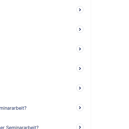
minararbeit?
ner Seminararbeit?