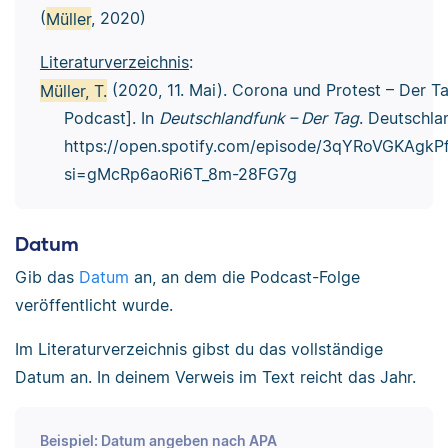
(
Müller
, 2020)
Literaturverzeichnis
:
Müller, T.
(2020, 11. Mai). Corona und Protest – Der T
Podcast]. In
Deutschlandfunk – Der Tag
. Deutschla
https://open.spotify.com/episode/3qYRoVGKAgk
si=gMcRp6aoRi6T_8m-28FG7g
Datum
Gib das
Datum
an, an dem die Podcast-Folge
veröffentlicht wurde.
Im Literaturverzeichnis gibst du das vollständige
Datum an. In deinem Verweis im Text reicht das Jahr.
Beispiel: Datum angeben nach APA