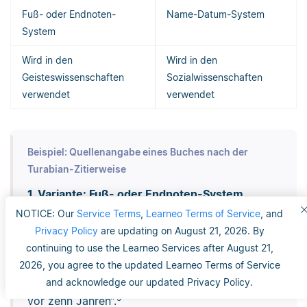
Fuß- oder Endnoten-
Name-Datum-System
System
Wird in den
Wird in den
Geisteswissenschaften
Sozialwissenschaften
verwendet
verwendet
Beispiel: Quellenangabe eines Buches nach der
Turabian-Zitierweise
1. Variante: Fuß- oder Endnoten-System
NOTICE: Our
Service Terms
,
Learneo Terms of Service
, and
Quellenangabe im Text
Privacy Policy
are updating on August 21, 2026. By
Aus dem Text geht hervor, dass Studierende
continuing to use the Learneo Services after August 21,
mittlerweile „mehr Erfahrung im
2026, you agree to the updated Learneo Terms of Service
wissenschaftlichen Arbeiten besitzen als noch
and acknowledge our updated Privacy Policy.
5
vor zehn Jahren“.