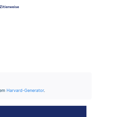
-Zitierweise
erem
Harvard-Generator
.