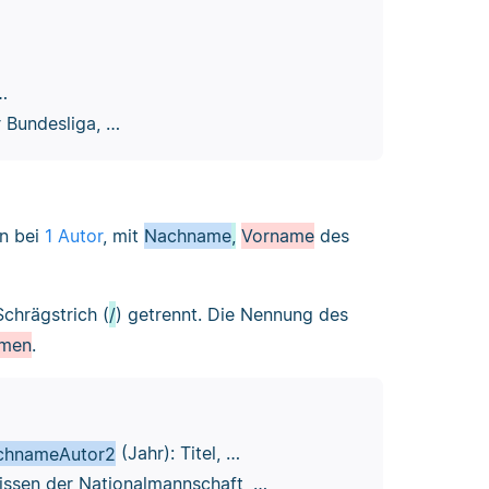
…
r Bundesliga, …
on bei
1 Autor
, mit
Nachname
,
Vorname
des
chrägstrich (
/
) getrennt. Die Nennung des
amen
.
chnameAutor2
(Jahr): Titel, …
lissen der Nationalmannschaft, …