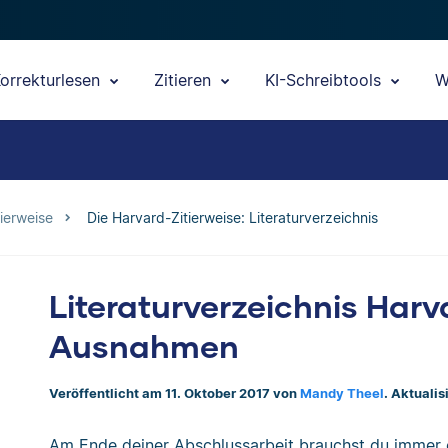
orrekturlesen
Zitieren
KI-Schreibtools
W
ierweise
Die Harvard-Zitierweise: Literaturverzeichnis
Literaturverzeichnis Harv
Ausnahmen
Veröffentlicht am 11. Oktober 2017 von
Mandy Theel
. Aktualis
Am Ende deiner Abschlussarbeit brauchst du immer ei