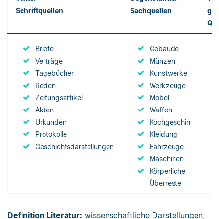
Schriftquellen
Sachquellen
geg
Que
Briefe
Gebäude
Verträge
Münzen
Tagebücher
Kunstwerke
Reden
Werkzeuge
Zeitungsartikel
Möbel
Akten
Waffen
Urkunden
Kochgeschirr
Protokolle
Kleidung
Geschichtsdarstellungen
Fahrzeuge
Maschinen
Körperliche
Überreste
Definition Literatur:
wissenschaftliche Darstellungen,