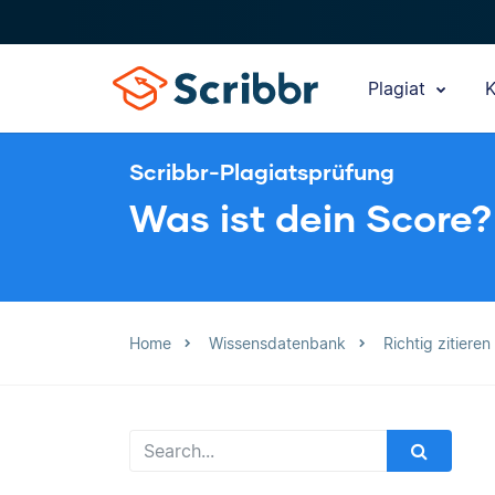
Plagiat
K
Scribbr-Plagiatsprüfung
Was ist dein Score?
Home
Wissensdatenbank
Richtig zitieren