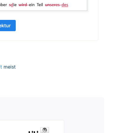
ektur
t
meist