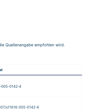
r die Quellenangabe empfohlen wird.
at
6-005-0142-4
.1007/s11616-005-0142-4