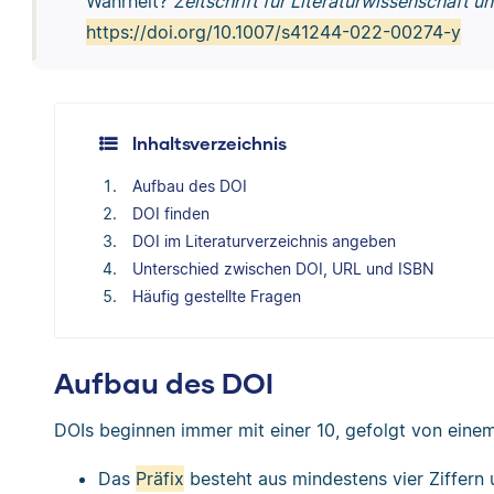
Wahrheit?
Zeitschrift für Literaturwissenschaft un
https://doi.org/10.1007/s41244-022-00274-y
Inhaltsverzeichnis
Aufbau des DOI
DOI finden
DOI im Literaturverzeichnis angeben
Unterschied zwischen DOI, URL und ISBN
Häufig gestellte Fragen
Aufbau des DOI
DOIs beginnen immer mit einer 10, gefolgt von einem
Das
Präfix
besteht aus mindestens vier Ziffern