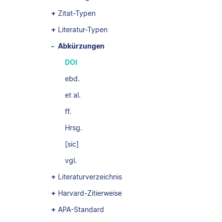
Zitat-Typen
Literatur-Typen
Abkürzungen
DOI
ebd.
et al.
ff.
Hrsg.
[sic]
vgl.
Literaturverzeichnis
Harvard-Zitierweise
APA-Standard