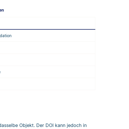
en
ndation
e
dasselbe Objekt. Der DOI kann jedoch in