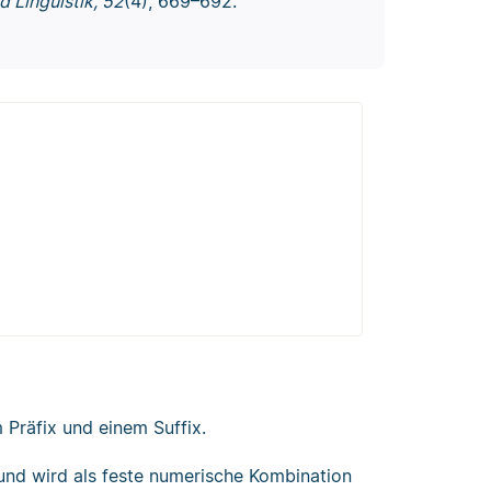
d Linguistik, 52
(4), 669–692.
 Präfix und einem Suffix.
 und wird als feste numerische Kombination