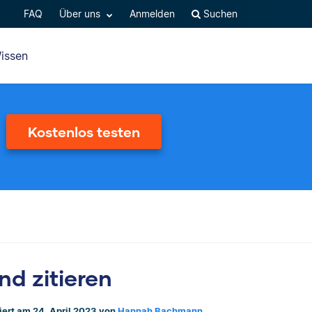
FAQ
Über uns
Anmelden
Suchen
issen
Kostenlos testen
d zitieren
siert am 24. April 2023 von
Hannah Bachmann.