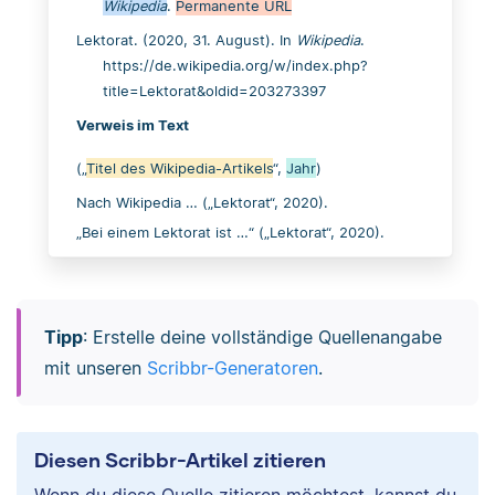
Wikipedia
.
Permanente URL
Lektorat. (2020, 31. August). In
Wikipedia
.
https://de.wikipedia.org/w/index.php?
title=Lektorat&oldid=203273397
Verweis im Text
(„
Titel des Wikipedia-Artikels
“,
Jahr
)
Nach Wikipedia … („Lektorat“, 2020).
„Bei einem Lektorat ist …“ („Lektorat“, 2020).
Tipp
: Erstelle deine vollständige Quellenangabe
mit unseren
Scribbr-Generatoren
.
Diesen Scribbr-Artikel zitieren