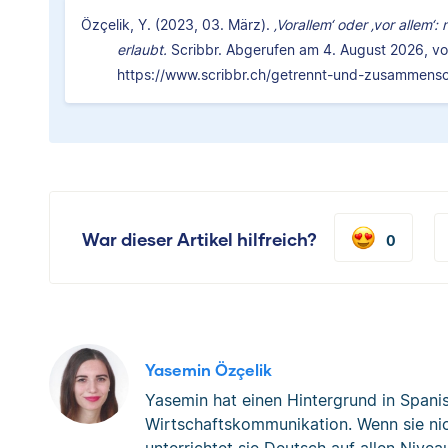
Özçelik, Y. (2023, 03. März).
‚Vorallem‘ oder ‚vor allem‘
erlaubt.
Scribbr. Abgerufen am 4. August 2026, v
https://www.scribbr.ch/getrennt-und-zusammensc
War dieser Artikel hilfreich?
0
Yasemin Özçelik
Yasemin hat einen Hintergrund in Spanis
Wirtschaftskommunikation. Wenn sie nich
unterrichtet sie Deutsch auf allen Nive