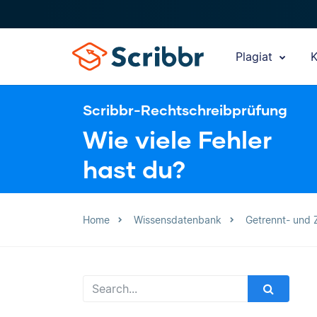
Plagiat
K
Scribbr-Rechtschreibprüfung
Wie viele Fehler
hast du?
Home
Wissensdatenbank
Getrennt- und