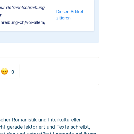
: nur Getrenntschreibung
Diesen Artikel
on
zitieren
hreibung-ch/vor-allem/
0
cher Romanistik und Interkultureller
t gerade lektoriert und Texte schreibt,
austufen und unterstützt Lernende bei ihrem