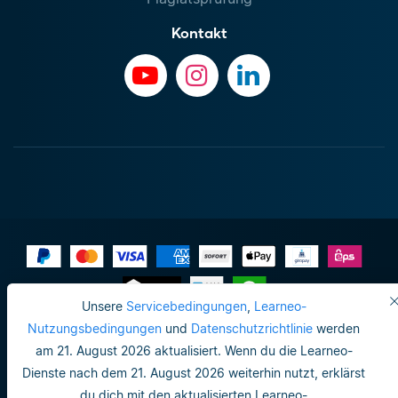
Kontakt
Unsere
Servicebedingungen
,
Learneo-
Impressum
Nutzungsbedingungen
und
Datenschutzrichtlinie
werden
am 21. August 2026 aktualisiert. Wenn du die Learneo-
Datenschutzrichtlinie
Dienste nach dem 21. August 2026 weiterhin nutzt, erklärst
Do not sell or share my personal info
du dich mit den aktualisierten Learneo-