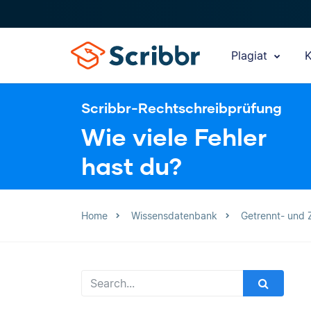
Plagiat
K
Scribbr-Rechtschreibprüfung
Wie viele Fehler
hast du?
Home
Wissensdatenbank
Getrennt- und