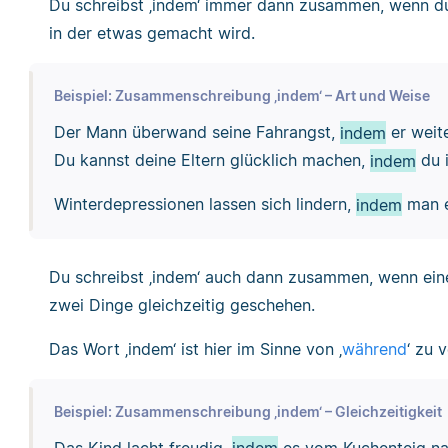
Du schreibst ‚indem‘ immer dann zusammen, wenn du
in der etwas gemacht wird.
Beispiel: Zusammenschreibung ‚indem‘ – Art und Weise
Der Mann überwand seine Fahrangst,
indem
er weit
Du kannst deine Eltern glücklich machen,
indem
du 
Winterdepressionen lassen sich lindern,
indem
man e
Du schreibst ‚indem‘ auch dann zusammen, wenn eine 
zwei Dinge gleichzeitig geschehen.
Das Wort ‚indem‘ ist hier im Sinne von ‚
während
‘ zu 
Beispiel: Zusammenschreibung ‚indem‘ – Gleichzeitigkeit
Das Kind lacht freudig,
indem
es vom Kuchenteig na