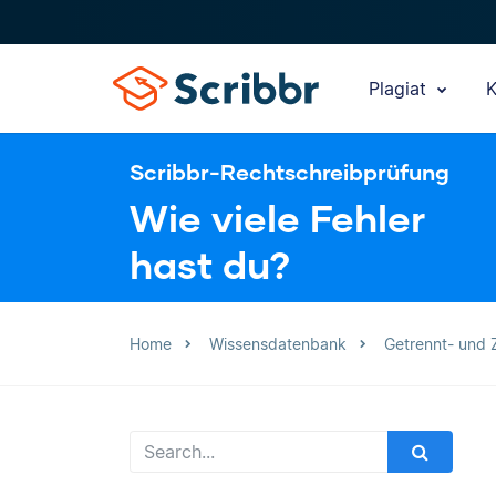
Plagiat
K
Scribbr-Rechtschreibprüfung
Wie viele Fehler
hast du?
Home
Wissensdatenbank
Getrennt- und