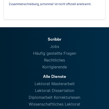
Zusammenschreibung ‚schonmal‘ ist nicht offiziell anerkannt.
Scribbr
Jobs
Häufig gestellte Fragen
Rechtliches
Korrigierende
Alle Dienste
Lektorat Masterarbeit
Lektorat Dissertation
Diplomarbeit Korrekturlesen
Wissenschaftliches Lektorat