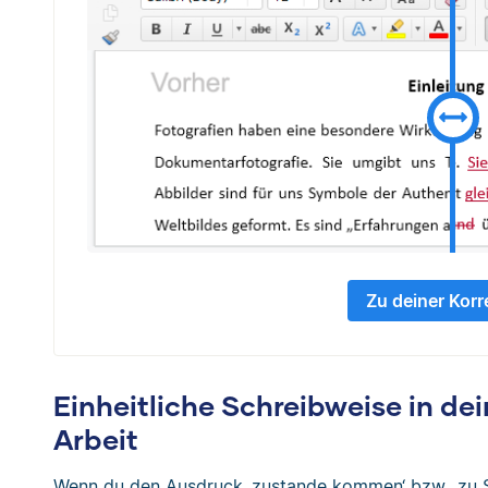
Zu deiner Korr
Einheitliche Schreibweise in de
Arbeit
Wenn du den Ausdruck ‚zustande kommen‘ bzw. ‚zu 