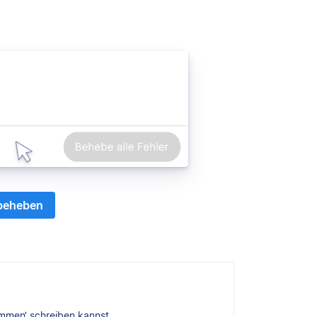
 beheben
mmen‘ schreiben kannst