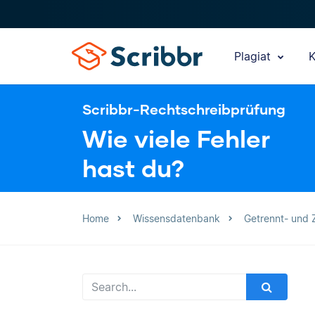
Plagiat
K
Scribbr-Rechtschreibprüfung
Wie viele Fehler
hast du?
Home
Wissensdatenbank
Getrennt- und