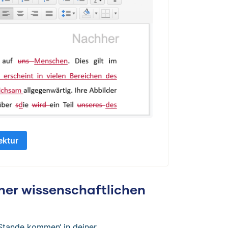
ektur
iner wissenschaftlichen
Stande kommen‘ in deiner