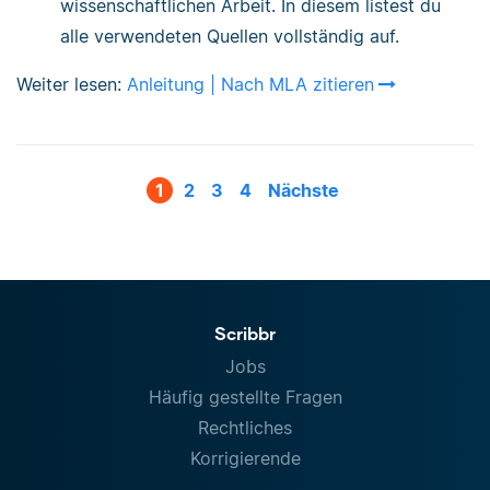
wissenschaftlichen Arbeit. In diesem listest du
alle verwendeten Quellen vollständig auf.
Weiter lesen:
Anleitung | Nach MLA zitieren
1
2
3
4
Nächste
Scribbr
Jobs
Häufig gestellte Fragen
Rechtliches
Korrigierende