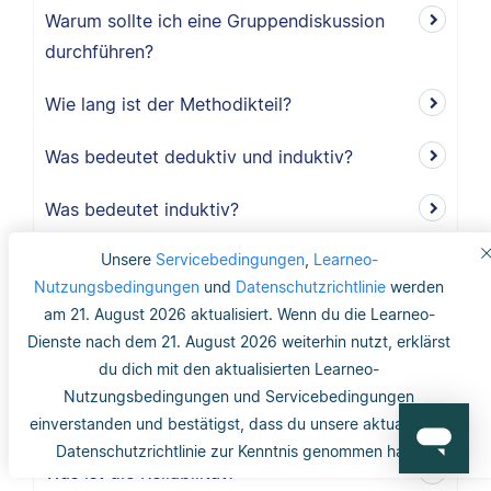
Warum sollte ich eine Gruppendiskussion
durchführen?
Wie lang ist der Methodikteil?
Was bedeutet deduktiv und induktiv?
Was bedeutet induktiv?
Unsere
Servicebedingungen
,
Learneo-
Was bedeutet deduktiv?
Nutzungsbedingungen
und
Datenschutzrichtlinie
werden
Was ist Validität?
am 21. August 2026 aktualisiert. Wenn du die Learneo-
Dienste nach dem 21. August 2026 weiterhin nutzt, erklärst
Was ist interne Validität?
du dich mit den aktualisierten Learneo-
Nutzungsbedingungen und Servicebedingungen
Was versteht man unter Validität?
einverstanden und bestätigst, dass du unsere aktualisierte
Datenschutzrichtlinie zur Kenntnis genommen hast.
Was ist die Reliabilität?