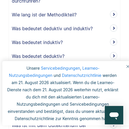
durchführen?
Wie lang ist der Methodikteil?
Was bedeutet deduktiv und induktiv?
Was bedeutet induktiv?
Was bedeutet deduktiv?
Unsere
Servicebedingungen
,
Learneo-
Was ist Validität?
Nutzungsbedingungen
und
Datenschutzrichtlinie
werden
am 21. August 2026 aktualisiert. Wenn du die Learneo-
Was ist interne Validität?
Dienste nach dem 21. August 2026 weiterhin nutzt, erklärst
du dich mit den aktualisierten Learneo-
Was versteht man unter Validität?
Nutzungsbedingungen und Servicebedingungen
Was ist die Reliabilität?
einverstanden und bestätigst, dass du unsere aktualisierte
Datenschutzrichtlinie zur Kenntnis genommen hast.
Was ist mit dem Gütekriterium der