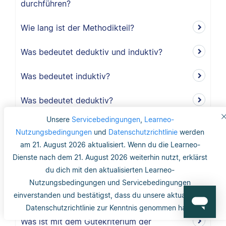
durchführen?
Wie lang ist der Methodikteil?
Was bedeutet deduktiv und induktiv?
Was bedeutet induktiv?
Was bedeutet deduktiv?
Unsere
Servicebedingungen
,
Learneo-
Was ist Validität?
Nutzungsbedingungen
und
Datenschutzrichtlinie
werden
am 21. August 2026 aktualisiert. Wenn du die Learneo-
Was ist interne Validität?
Dienste nach dem 21. August 2026 weiterhin nutzt, erklärst
du dich mit den aktualisierten Learneo-
Was versteht man unter Validität?
Nutzungsbedingungen und Servicebedingungen
einverstanden und bestätigst, dass du unsere aktualisierte
Was ist die Reliabilität?
Datenschutzrichtlinie zur Kenntnis genommen hast.
Was ist mit dem Gütekriterium der