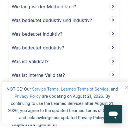
Wie lang ist der Methodikteil?
Was bedeutet deduktiv und induktiv?
Was bedeutet induktiv?
Was bedeutet deduktiv?
Was ist Validität?
Was ist interne Validität?
Was versteht man unter Validität?
NOTICE: Our
Service Terms
,
Learneo Terms of Service
, and
Privacy Policy
are updating on August 21, 2026. By
Was ist die Reliabilität?
continuing to use the Learneo Services after August 21,
2026, you agree to the updated Learneo Terms of Service
Was ist mit dem Gütekriterium der
and acknowledge our updated Privacy Policy.
Objektivität gemeint?