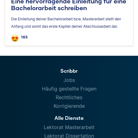
Eine hervorragende Einleitung für eine
Bachelorarbeit schreiben
Die Einleitung deiner Bachelorarbeit bzw. Masterarbeit stellt den
Anfang und somit das erste Kapitel deiner Abschlussarbeit dar.
165
Scribbr
Jobs
Häufig gestellte Fragen
Rechtliches
Korrigierende
Alle Dienste
Lektorat Masterarbeit
Lektorat Dissertation