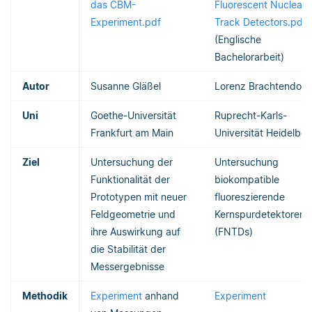
das CBM-
Fluorescent Nuclear
Experiment.pdf
Track Detectors.pdf
(Englische
Bachelorarbeit)
Autor
Susanne Gläßel
Lorenz Brachtendorf
Uni
Goethe-Universität
Ruprecht-Karls-
Frankfurt am Main
Universität Heidelber
Ziel
Untersuchung der
Untersuchung
Funktionalität der
biokompatible
Prototypen mit neuer
fluoreszierende
Feldgeometrie und
Kernspurdetektoren
ihre Auswirkung auf
(FNTDs)
die Stabilität der
Messergebnisse
Methodik
Experiment
anhand
Experiment