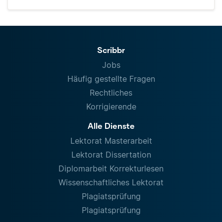
Scribbr
Jobs
Häufig gestellte Fragen
Rechtliches
Korrigierende
Alle Dienste
Lektorat Masterarbeit
Lektorat Dissertation
Diplomarbeit Korrekturlesen
Wissenschaftliches Lektorat
Plagiatsprüfung
Plagiatsprüfung