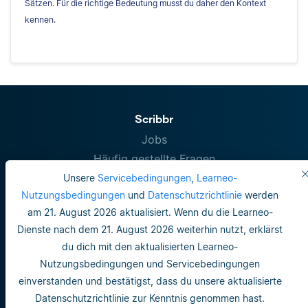
Sätzen. Für die richtige Bedeutung musst du daher den Kontext
kennen.
Scribbr
Jobs
Häufig gestellte Fragen
Rechtliches
Unsere
Servicebedingungen
,
Learneo-
Nutzungsbedingungen
und
Datenschutzrichtlinie
werden
Korrigierende
am 21. August 2026 aktualisiert. Wenn du die Learneo-
Alle Dienste
Dienste nach dem 21. August 2026 weiterhin nutzt, erklärst
Lektorat Masterarbeit
du dich mit den aktualisierten Learneo-
Lektorat Dissertation
Nutzungsbedingungen und Servicebedingungen
einverstanden und bestätigst, dass du unsere aktualisierte
Diplomarbeit Korrekturlesen
Datenschutzrichtlinie zur Kenntnis genommen hast.
Wissenschaftliches Lektorat