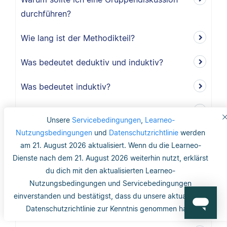
durchführen?
Wie lang ist der Methodikteil?
Was bedeutet deduktiv und induktiv?
Was bedeutet induktiv?
Was bedeutet deduktiv?
Unsere
Servicebedingungen
,
Learneo-
Nutzungsbedingungen
und
Datenschutzrichtlinie
werden
Was ist Validität?
am 21. August 2026 aktualisiert. Wenn du die Learneo-
Dienste nach dem 21. August 2026 weiterhin nutzt, erklärst
Was ist interne Validität?
du dich mit den aktualisierten Learneo-
Was versteht man unter Validität?
Nutzungsbedingungen und Servicebedingungen
einverstanden und bestätigst, dass du unsere aktualisierte
Was ist die Reliabilität?
Datenschutzrichtlinie zur Kenntnis genommen hast.