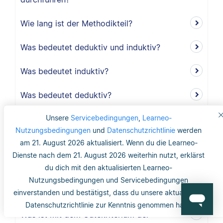
Wie lang ist der Methodikteil?
Was bedeutet deduktiv und induktiv?
Was bedeutet induktiv?
Was bedeutet deduktiv?
Unsere
Servicebedingungen
,
Learneo-
Was ist Validität?
Nutzungsbedingungen
und
Datenschutzrichtlinie
werden
Was ist interne Validität?
am 21. August 2026 aktualisiert. Wenn du die Learneo-
Dienste nach dem 21. August 2026 weiterhin nutzt, erklärst
Was versteht man unter Validität?
du dich mit den aktualisierten Learneo-
Nutzungsbedingungen und Servicebedingungen
Was ist die Reliabilität?
einverstanden und bestätigst, dass du unsere aktualisierte
Datenschutzrichtlinie zur Kenntnis genommen hast.
Was ist mit dem Gütekriterium der