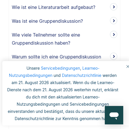
Wie ist eine Literaturarbeit aufgebaut?
Was ist eine Gruppendiskussion?
Wie viele Teilnehmer sollte eine
Gruppendiskussion haben?
Warum sollte ich eine Gruppendiskussion
durchführen?
Unsere
Servicebedingungen
,
Learneo-
Nutzungsbedingungen
und
Datenschutzrichtlinie
werden
Wie lang ist der Methodikteil?
am 21. August 2026 aktualisiert. Wenn du die Learneo-
Dienste nach dem 21. August 2026 weiterhin nutzt, erklärst
Was bedeutet deduktiv und induktiv?
du dich mit den aktualisierten Learneo-
Nutzungsbedingungen und Servicebedingungen
Was bedeutet induktiv?
einverstanden und bestätigst, dass du unsere aktualisierte
Datenschutzrichtlinie zur Kenntnis genommen hast.
Was bedeutet deduktiv?