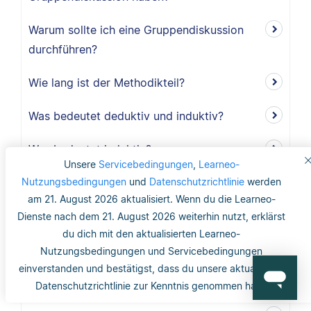
Warum sollte ich eine Gruppendiskussion
durchführen?
Wie lang ist der Methodikteil?
Was bedeutet deduktiv und induktiv?
Was bedeutet induktiv?
Unsere
Servicebedingungen
,
Learneo-
Nutzungsbedingungen
Was bedeutet deduktiv?
und
Datenschutzrichtlinie
werden
am 21. August 2026 aktualisiert. Wenn du die Learneo-
Was ist Validität?
Dienste nach dem 21. August 2026 weiterhin nutzt, erklärst
du dich mit den aktualisierten Learneo-
Was ist interne Validität?
Nutzungsbedingungen und Servicebedingungen
einverstanden und bestätigst, dass du unsere aktualisierte
Was versteht man unter Validität?
Datenschutzrichtlinie zur Kenntnis genommen hast.