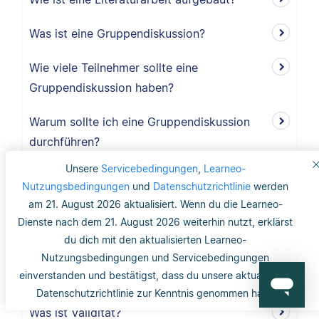
Was ist eine Gruppendiskussion?
Wie viele Teilnehmer sollte eine
Gruppendiskussion haben?
Warum sollte ich eine Gruppendiskussion
durchführen?
Unsere
Servicebedingungen
,
Learneo-
Wie lang ist der Methodikteil?
Nutzungsbedingungen
und
Datenschutzrichtlinie
werden
am 21. August 2026 aktualisiert. Wenn du die Learneo-
Was bedeutet deduktiv und induktiv?
Dienste nach dem 21. August 2026 weiterhin nutzt, erklärst
du dich mit den aktualisierten Learneo-
Was bedeutet induktiv?
Nutzungsbedingungen und Servicebedingungen
einverstanden und bestätigst, dass du unsere aktualisierte
Was bedeutet deduktiv?
Datenschutzrichtlinie zur Kenntnis genommen hast.
Was ist Validität?