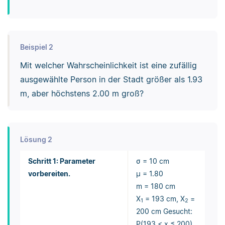
Beispiel 2
Mit welcher Wahrscheinlichkeit ist eine zufällig
ausgewählte Person in der Stadt größer als 1.93
m, aber höchstens 2.00 m groß?
Lösung 2
Schritt 1: Parameter
σ = 10 cm
vorbereiten.
μ = 1.80
m = 180 cm
X
= 193 cm, X
=
1
2
200 cm Gesucht:
P(193 < x ≤ 200)