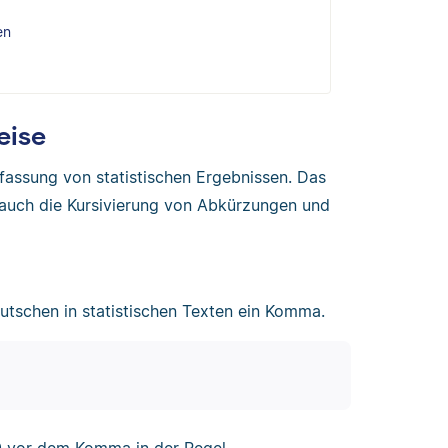
en
eise
assung von statistischen Ergebnissen. Das
 auch die Kursivierung von Abkürzungen und
tschen in statistischen Texten ein Komma.
0 vor dem Komma in der Regel