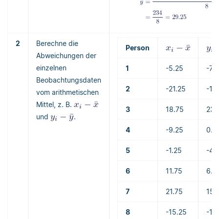
2
Berechne die
Person
Abweichungen der
einzelnen
1
-5.25
-7.
Beobachtungsdaten
2
-21.25
-19
vom arithmetischen
Mittel, z. B.
3
18.75
23.
und
.
4
-9.25
0.7
5
-1.25
-4.
6
11.75
6.7
7
21.75
15.
8
-15.25
-16