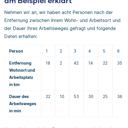
am Beispiel erklärt
Nehmen wir an, wir haben acht Personen nach der
Entfernung zwischen ihrem Wohn- und Arbeitsort und
der Dauer ihres Arbeitsweges gefragt und folgende
Daten erhalten:
Person
1
2
3
4
5
6
Entfernung
18
2
42
14
22
35
Wohnort und
Arbeitsplatz
in km
Dauer des
22
10
53
30
25
36
Arbeitsweges
in min