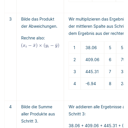
3
Bilde das Produkt
Wir multiplizieren das Ergebnis 
der Abweichungen.
der mittleren Spalte aus Schritt 
dem Ergebnis aus der rechten S
Rechne also:
1
38.06
5
5.3
2
409.06
6
79.
3
445.31
7
342
4
-6.94
8
247
4
Bilde die Summe
Wir addieren alle Ergebnisse au
aller Produkte aus
Schritt 3:
Schritt 3.
38.06 + 409.06 + 445.31 + (-6