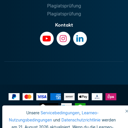
Plagiatsprüfung
Plagiatsprüfung
Kontakt
Unsere
Servicebedingungen
,
Learneo-
Impressum
Nutzungsbedingungen
und
Datenschutzrichtlinie
werden
am 21. August 2026 aktualisiert. Wenn du die Learneo-