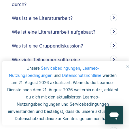
durch?
Was ist eine Literaturarbeit?
Wie ist eine Literaturarbeit aufgebaut?
Was ist eine Gruppendiskussion?
Wie viele Teilnehmer sollte eine
Gruppendiskussion haben?
Unsere
Servicebedingungen
,
Learneo-
Nutzungsbedingungen
und
Datenschutzrichtlinie
werden
Warum sollte ich eine Gruppendiskussion
am 21. August 2026 aktualisiert. Wenn du die Learneo-
durchführen?
Dienste nach dem 21. August 2026 weiterhin nutzt, erklärst
du dich mit den aktualisierten Learneo-
Wie lang ist der Methodikteil?
Nutzungsbedingungen und Servicebedingungen
einverstanden und bestätigst, dass du unsere aktualisierte
Was bedeutet deduktiv und induktiv?
Datenschutzrichtlinie zur Kenntnis genommen hast.