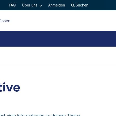
FAQ
Über uns
Anmelden
Suchen
issen
tive
st viele Informationen zu deinem Thema