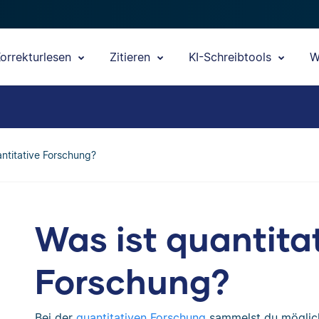
orrekturlesen
Zitieren
KI-Schreibtools
W
antitative Forschung?
Was ist quantita
Forschung?
Bei der
quantitativen Forschung
sammelst du möglich