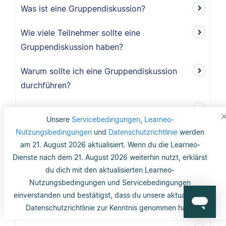
Was ist eine Gruppendiskussion?
Wie viele Teilnehmer sollte eine
Gruppendiskussion haben?
Warum sollte ich eine Gruppendiskussion
durchführen?
Wie lang ist der Methodikteil?
Unsere
Servicebedingungen
,
Learneo-
Nutzungsbedingungen
und
Datenschutzrichtlinie
werden
Was bedeutet deduktiv und induktiv?
am 21. August 2026 aktualisiert. Wenn du die Learneo-
Dienste nach dem 21. August 2026 weiterhin nutzt, erklärst
Was bedeutet induktiv?
du dich mit den aktualisierten Learneo-
Was bedeutet deduktiv?
Nutzungsbedingungen und Servicebedingungen
einverstanden und bestätigst, dass du unsere aktualisierte
Was ist Validität?
Datenschutzrichtlinie zur Kenntnis genommen hast.