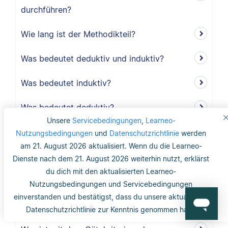
durchführen?
Wie lang ist der Methodikteil?
Was bedeutet deduktiv und induktiv?
Was bedeutet induktiv?
Was bedeutet deduktiv?
Unsere
Servicebedingungen
,
Learneo-
Was ist Validität?
Nutzungsbedingungen
und
Datenschutzrichtlinie
werden
am 21. August 2026 aktualisiert. Wenn du die Learneo-
Was ist interne Validität?
Dienste nach dem 21. August 2026 weiterhin nutzt, erklärst
du dich mit den aktualisierten Learneo-
Was versteht man unter Validität?
Nutzungsbedingungen und Servicebedingungen
einverstanden und bestätigst, dass du unsere aktualisierte
Was ist die Reliabilität?
Datenschutzrichtlinie zur Kenntnis genommen hast.