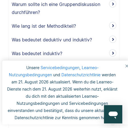
Warum sollte ich eine Gruppendiskussion
durchführen?
Wie lang ist der Methodikteil?
Was bedeutet deduktiv und induktiv?
Was bedeutet induktiv?
Was bedeutet deduktiv?
Unsere
Servicebedingungen
,
Learneo-
Nutzungsbedingungen
und
Datenschutzrichtlinie
werden
Was ist Validität?
am 21. August 2026 aktualisiert. Wenn du die Learneo-
Dienste nach dem 21. August 2026 weiterhin nutzt, erklärst
Was ist interne Validität?
du dich mit den aktualisierten Learneo-
Nutzungsbedingungen und Servicebedingungen
Was versteht man unter Validität?
einverstanden und bestätigst, dass du unsere aktualisierte
Datenschutzrichtlinie zur Kenntnis genommen hast.
Was ist die Reliabilität?