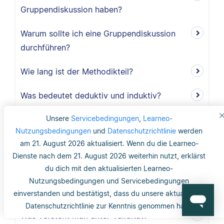
Gruppendiskussion haben?
Warum sollte ich eine Gruppendiskussion
durchführen?
Wie lang ist der Methodikteil?
Was bedeutet deduktiv und induktiv?
Unsere
Servicebedingungen
,
Learneo-
Was bedeutet induktiv?
Nutzungsbedingungen
und
Datenschutzrichtlinie
werden
Was bedeutet deduktiv?
am 21. August 2026 aktualisiert. Wenn du die Learneo-
Dienste nach dem 21. August 2026 weiterhin nutzt, erklärst
Was ist Validität?
du dich mit den aktualisierten Learneo-
Nutzungsbedingungen und Servicebedingungen
Was ist interne Validität?
einverstanden und bestätigst, dass du unsere aktualisierte
Datenschutzrichtlinie zur Kenntnis genommen hast.
Was versteht man unter Validität?