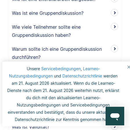
Was ist eine Gruppendiskussion?
Wie viele Teilnehmer sollte eine
Gruppendiskussion haben?
Warum sollte ich eine Gruppendiskussion
durchführen?
Unsere
Servicebedingungen
,
Learneo-
Wie lang ist der Methodikteil?
Nutzungsbedingungen
und
Datenschutzrichtlinie
werden
am 21. August 2026 aktualisiert. Wenn du die Learneo-
Was bedeutet deduktiv und induktiv?
Dienste nach dem 21. August 2026 weiterhin nutzt, erklärst
du dich mit den aktualisierten Learneo-
Was bedeutet induktiv?
Nutzungsbedingungen und Servicebedingungen
einverstanden und bestätigst, dass du unsere aktualisierte
Was bedeutet deduktiv?
Datenschutzrichtlinie zur Kenntnis genommen hast.
Was ist Validität?