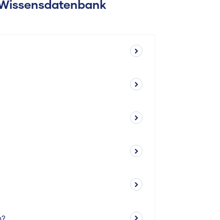
: Wissensdatenbank
n?