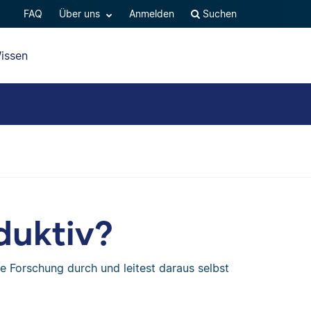
FAQ
Über uns
Anmelden
Suchen
issen
duktiv?
e Forschung durch und leitest daraus selbst